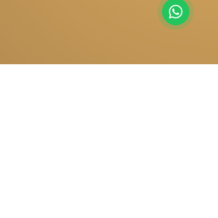
Cristal de la Maison d'Italie
Pensée dans le moindre détail et réalisée selon
des standards élevés, chaque création devient
une pièce maîtresse qui valorise votre intérieur.
NOS COLLECTIONS
Lustres
Suspensions
Plafonniers
Appliques
Veilleuses
Accessoires