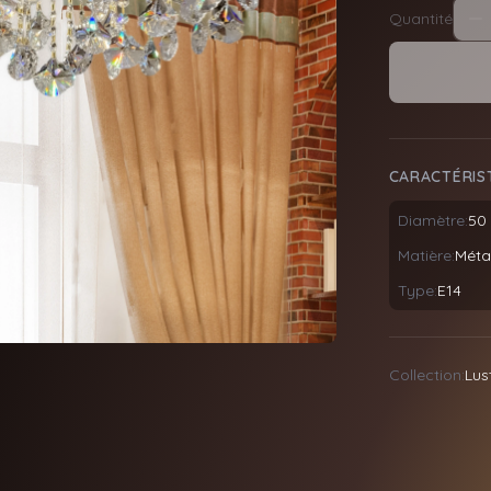
Quantité
CARACTÉRIS
Diamètre:
50
Matière:
Métal
Type:
E14
Collection:
Lus