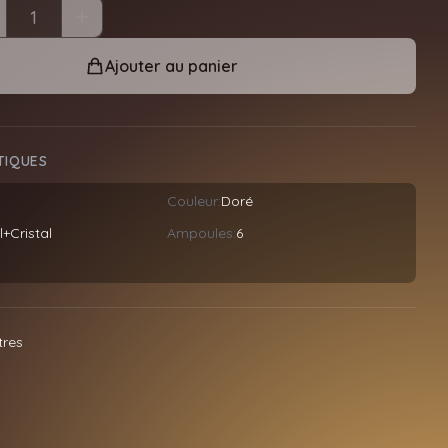
Ajouter au panier
TIQUES
Couleur:
Doré
+Cristal
Ampoules:
6
tres