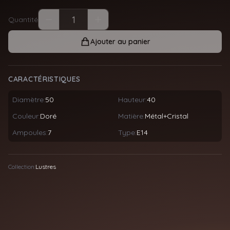
Quantité
Ajouter au panier
CARACTÉRISTIQUES
Diamètre:
50
Hauteur:
40
Couleur:
Doré
Matière:
Métal+Cristal
Ampoules:
7
Type:
E14
Collection:
Lustres