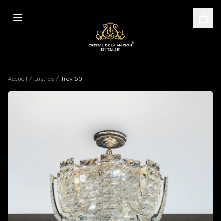
Accueil
/
Lustres
/
Trevi 50